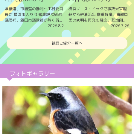
県議選、市議選の勝利へ田村委員
横浜ノース・ドックで事故米軍艦
長が 横浜市入り 街頭演説 香西県
船から軽油流出 厳重抗議、事故原
議候補、飯田市議候補が熱く訴...
因の究明を再発を懸念、基地側...
2026.8.2
2026.7.26
紙面ご紹介一覧へ
フォトギャラリー