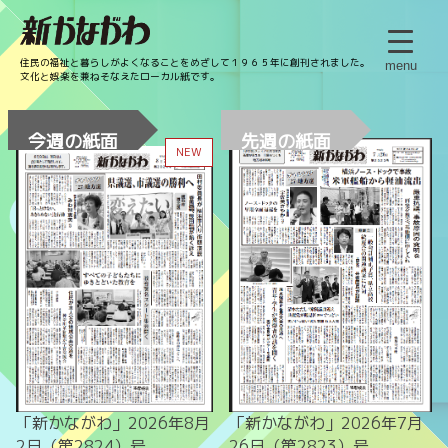
住民の福祉と暮らしがよくなることをめざして１９６５年に創刊されました。
menu
文化と娯楽を兼ねそなえたローカル紙です。
今週の紙面
先週の紙面
NEW
「新かながわ」2026年8月
「新かながわ」2026年7月
2日（第2824）号
26日（第2823）号