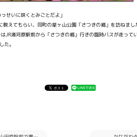
っせいに咲くとみごとだよ」
教えてもらい、同町の星ヶ山公園「さつきの郷」を訪ねまし
ではJR湯河原駅前から「さつきの郷」行きの臨時バスが走って
ました。
「法衣の僧侶が訴え」小田原駅前で憲法改悪反対の”9の日”大行動
かながわ