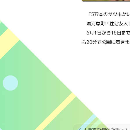
「5万本のサツキがい
湯河原町に住む友人に
6月1日から16日ま
ら20分で公園に着き