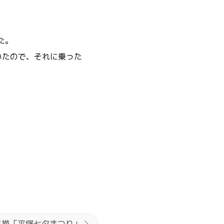
た。
いたので、それに乗った
点描「平塚七夕まつり」