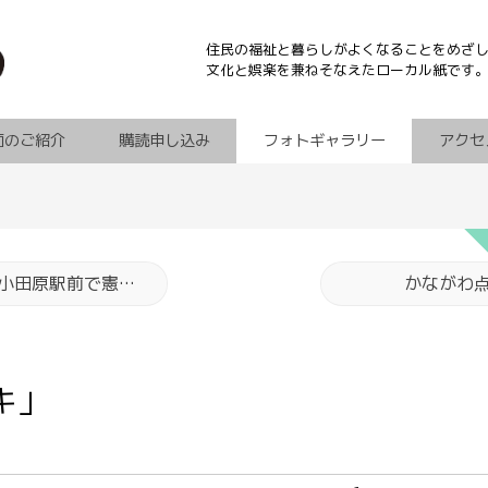
住民の福祉と暮らしがよくなることをめざ
文化と娯楽を兼ねそなえたローカル紙です
面のご紹介
購読申し込み
フォトギャラリー
アクセ
「法衣の僧侶が訴え」小田原駅前で憲法改悪反対の”9の日”大行動
かながわ
キ」