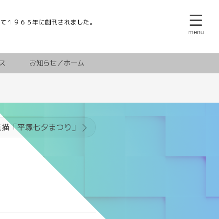
して１９６５年に創刊されました。
。
menu
ス
お知らせ／ホーム
点描「平塚七夕まつり」