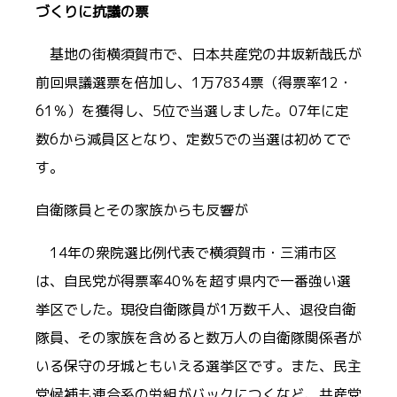
づくりに抗議の票
基地の街横須賀市で、日本共産党の井坂新哉氏が
前回県議選票を倍加し、1万7834票（得票率12・
61％）を獲得し、5位で当選しました。07年に定
数6から減員区となり、定数5での当選は初めてで
す。
自衛隊員とその家族からも反響が
14年の衆院選比例代表で横須賀市・三浦市区
は、自民党が得票率40％を超す県内で一番強い選
挙区でした。現役自衛隊員が1万数千人、退役自衛
隊員、その家族を含めると数万人の自衛隊関係者が
いる保守の牙城ともいえる選挙区です。また、民主
党候補も連合系の労組がバックにつくなど、共産党